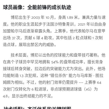
球员画像：全能前锋的成长轨迹
博尼出生于 2003 年 10 月，身高 1.89 米，兼具力量与速
度。他的职业生涯起步于法国沙特鲁青训，2021 年以自由身
加盟帕尔马后逐渐崭露头角。上赛季，他代表帕尔马在意甲
出场 37 次，贡献 6 球 4 助攻，其中包括 2 粒点球和 1 次制
造点球，展现出禁区内的威胁。
技术层面，博尼以出色的控球能力和盘带技巧著称。他
在高个子球员中罕见地拥有 54% 的盘带成功率，擅长背身
接球后转身突破，拉边后的突破能力尤为突出。此外，他场
均能制造 1.3 次犯规，这种 “错位杀伤” 能力与马库斯 - 图拉
姆颇为相似。不过，他的射门效率仍需提升 —— 上赛季 64
次射门仅转化为 6 粒进球，非点球预期进球值（xG）为
4.8，显示出终结能力的不足。