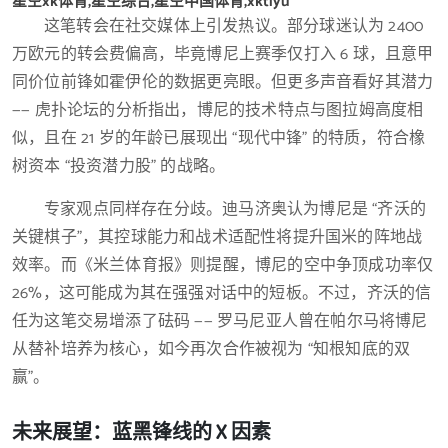
星空xk体育,星空综合,星空中国体育,xktiyu
这笔转会在社交媒体上引发热议。部分球迷认为 2400
万欧元的转会费偏高，毕竟博尼上赛季仅打入 6 球，且意甲
同价位前锋如霍伊伦的数据更亮眼。但更多声音看好其潜力
—— 虎扑论坛的分析指出，博尼的技术特点与图拉姆高度相
似，且在 21 岁的年龄已展现出 “现代中锋” 的特质，符合橡
树资本 “投资潜力股” 的战略。
专家观点同样存在分歧。迪马济奥认为博尼是 “齐沃的
关键棋子”，其控球能力和战术适配性将提升国米的阵地战
效率。而《米兰体育报》则提醒，博尼的空中争顶成功率仅
26%，这可能成为其在强强对话中的短板。不过，齐沃的信
任为这笔交易增添了砝码 —— 罗马尼亚人曾在帕尔马将博尼
从替补培养为核心，如今再次合作被视为 “知根知底的双
赢”。
未来展望：蓝黑锋线的 X 因素