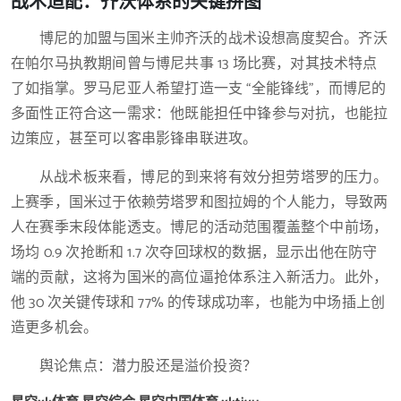
战术适配：齐沃体系的关键拼图
博尼的加盟与国米主帅齐沃的战术设想高度契合。齐沃
在帕尔马执教期间曾与博尼共事 13 场比赛，对其技术特点
了如指掌。罗马尼亚人希望打造一支 “全能锋线”，而博尼的
多面性正符合这一需求：他既能担任中锋参与对抗，也能拉
边策应，甚至可以客串影锋串联进攻。
从战术板来看，博尼的到来将有效分担劳塔罗的压力。
上赛季，国米过于依赖劳塔罗和图拉姆的个人能力，导致两
人在赛季末段体能透支。博尼的活动范围覆盖整个中前场，
场均 0.9 次抢断和 1.7 次夺回球权的数据，显示出他在防守
端的贡献，这将为国米的高位逼抢体系注入新活力。此外，
他 30 次关键传球和 77% 的传球成功率，也能为中场插上创
造更多机会。
舆论焦点：潜力股还是溢价投资？