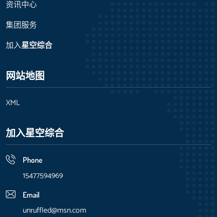
资讯中心
集团服务
加入
星空综合
网站地图
XML
加入
星空综合
Phone
15477594969
Email
unruffled@msn.com