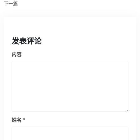
下一篇
发表评论
内容
姓名
*