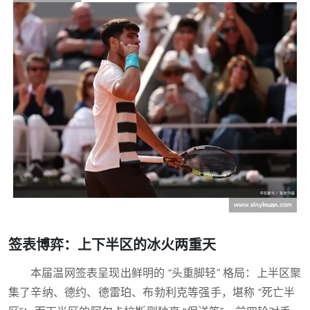
签表博弈：上下半区的冰火两重天
本届温网签表呈现出鲜明的 “头重脚轻” 格局：上半区聚
集了辛纳、德约、德雷珀、布勃利克等强手，堪称 “死亡半