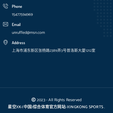
Phone
15477594969
Email
unruffled@msn.com
Address
上海市浦东新区张杨路2389弄3号普洛斯大厦1212室
2023 - All Rights Reserved
星空XK·(中国)综合体育官方网站-XINGKONG SPORTS
.