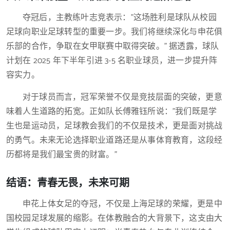
夺冠后，主教练叶志竞表示："这场胜利是球队从校园
足球向职业足球转型的重要一步。我们将继续深化与申花俱
乐部的合作，争取在女甲联赛中取得突破。" 据透露，球队
计划在 2025 年下半年引进 3-5 名职业球员，进一步提升阵
容实力。
对于球员而言，冠军荣誉不仅是竞技层面的突破，更意
味着人生道路的拓宽。正如队长傅雅钰所说："我们既是学
生也是运动员，足球教会我们的不仅是技术，更是面对挑战
的勇气。未来无论选择职业道路还是从事体育教育，这段经
历都将是我们最宝贵的财富。"
结语：青春无畏，未来可期
申花上体女足的夺冠，不仅是上海足球的荣耀，更是中
国校园足球发展的缩影。在体教融合的大背景下，这支由大