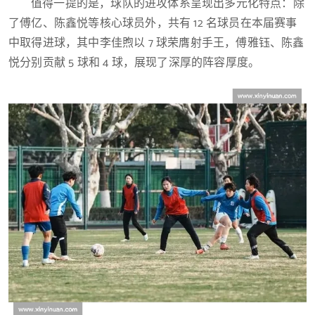
值得一提的是，球队的进攻体系呈现出多元化特点：除
了傅亿、陈鑫悦等核心球员外，共有 12 名球员在本届赛事
中取得进球，其中李佳煦以 7 球荣膺射手王，傅雅钰、陈鑫
悦分别贡献 5 球和 4 球，展现了深厚的阵容厚度。