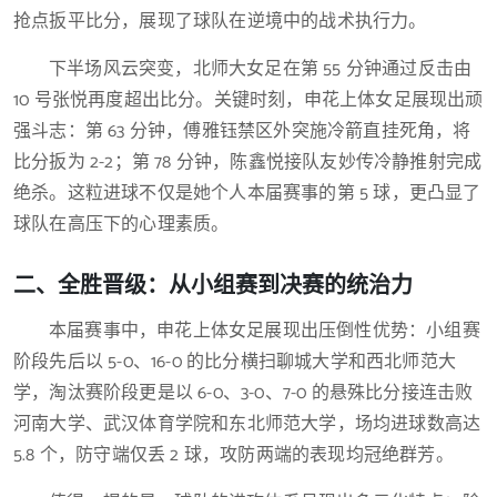
抢点扳平比分，展现了球队在逆境中的战术执行力。
下半场风云突变，北师大女足在第 55 分钟通过反击由
10 号张悦再度超出比分。关键时刻，申花上体女足展现出顽
强斗志：第 63 分钟，傅雅钰禁区外突施冷箭直挂死角，将
比分扳为 2-2；第 78 分钟，陈鑫悦接队友妙传冷静推射完成
绝杀。这粒进球不仅是她个人本届赛事的第 5 球，更凸显了
球队在高压下的心理素质。
二、全胜晋级：从小组赛到决赛的统治力
本届赛事中，申花上体女足展现出压倒性优势：小组赛
阶段先后以 5-0、16-0 的比分横扫聊城大学和西北师范大
学，淘汰赛阶段更是以 6-0、3-0、7-0 的悬殊比分接连击败
河南大学、武汉体育学院和东北师范大学，场均进球数高达
5.8 个，防守端仅丢 2 球，攻防两端的表现均冠绝群芳。